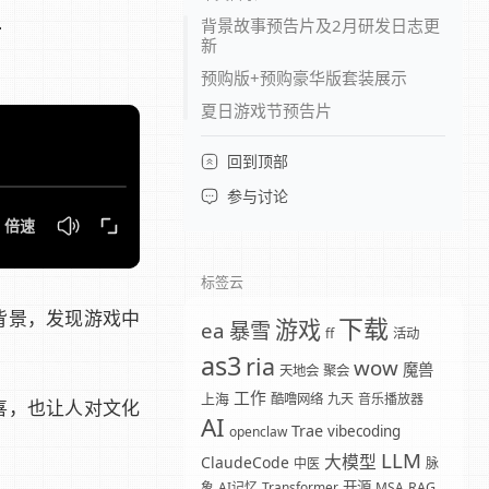
新
背景故事预告片及2月研发日志更
新
预购版+预购豪华版套装展示
夏日游戏节预告片
回到顶部
参与讨论
标签云
背景，发现游戏中
下载
游戏
暴雪
ea
ff
活动
as3
ria
wow
魔兽
天地会
聚会
工作
上海
酷噜网络
九天
音乐播放器
喜，也让人对文化
AI
Trae
vibecoding
openclaw
LLM
大模型
ClaudeCode
中医
脉
开源
象
AI记忆
Transformer
MSA
RAG