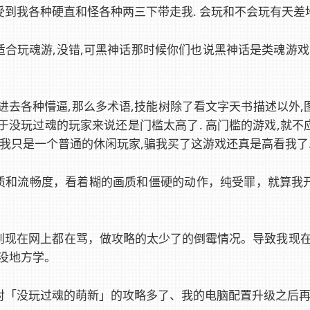
到我各种硬直和怪各种两三下带走我. 会玩和不会玩有天差地
适合玩魂游,没错,可黑神话那时候你们也说黑神话是类魂游戏
,进去各种懵逼,那么多术语,技能树除了看文字天书描述以外
于没玩过魂的玩家来说还是门槛太高了. 高门槛的游戏,就不
 我只是一个普通的休闲玩家,骗我买了这游戏还真是高看我了
质和流畅度，看着糊的画质和僵硬的动作，纯受罪，就算我
到现在网上都在骂，做攻略的太少了的倒霉情况。导致我现在
都没地方学。
对「没玩过魂的萌新」的攻略多了、我的电脑配置升级之后