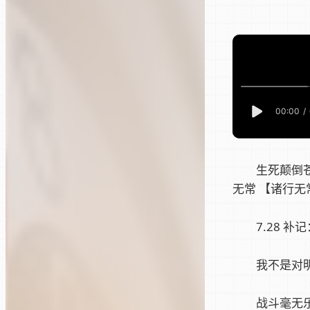
生死颠倒苍
无常 【诸行
7.28 补
我不是对
战斗毫无乐