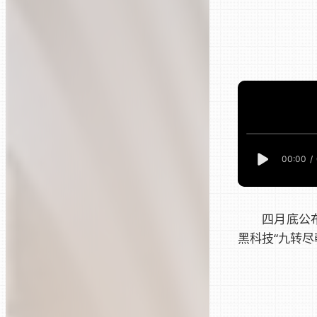
四月底公
黑科技“九转尽