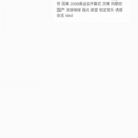
世
因果
2008奥运会开幕式
灾难
刘慈欣
国产
流浪地球
弱点
欲望
知足常乐
诱惑
杂志
tiled