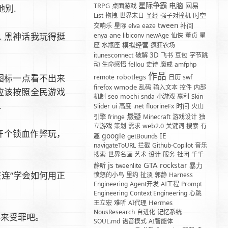
星际争霸
电脑
网易
TRPG
桌面游戏
别.
时空
List
拖拽
世界末日
圣经
强子对撞机
tween
补间
交响乐
星际
elva
eaze
. 黑神话我玩得挺
ane
enya
libiconv
newAge
仙侠
董贞
星
模拟经营
座
水瓶座
疯狂农场
3D
itunesconnect
破解
飞书
豆包
字节跳
动
生命感悟
fellou
史诗
魔戒
amfphp
作品
,图标一点看不出来
remote
robotlegs
日历
swf
wmode
firefox
乱码
输入文本
控件
内部
应该按照全民游戏
机制
seo
mochi
snda
小游戏
赢利
Skin
.
时间
Slider
ui
高度
.net
fluorineFx
火山
悬疑
引擎
fringe
Minecraft
游戏设计
独
立游戏
策划
需求
web2.0
关键词
搜索
有
开个锁血作弊玩，
google
IE
趣
getBounds
navigateToURL
拦截
Github-Copilot
音乐
搜索
世界名画
艺术
设计
服务
社团
千千
GTA
js
rockstar
暴力
静听
tweenlite
连“学会如何用正
愤怒的小鸟
里约
扯淡
郭静
Harness
Engineering
Agent开发
AI工程
Prompt
Engineering
Context Engineering
心跳
Hermes
王立宏
难听
AI代理
NousResearch
自进化
记忆系统
再来受罪吧。
SOUL.md
语音模式
AI智能体