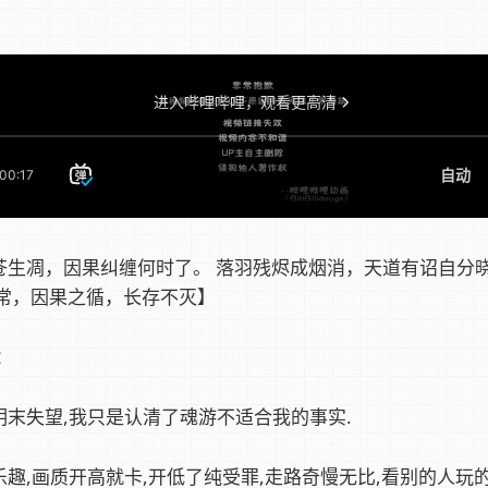
生凋，因果纠缠何时了。 落羽残烬成烟消，天道有诏自分晓。
无常，因果之循，长存不灭】
记：
明末失望,我只是认清了魂游不适合我的事实.
趣,画质开高就卡,开低了纯受罪,走路奇慢无比,看别的人玩