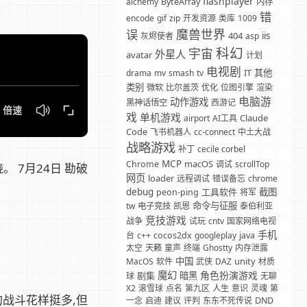
flashplayer
alchemy
ByteArray
内存
错
encode
gif
zip
开发资源
类库
1009
魔兽世界
误
404
iis
灰烬使者
asp
科幻
宇宙
外星人
avatar
计划
电视剧
其他
drama
mv
smash
tv
IT
类别
微软
比尔盖茨
优化
位图引擎
渲染
电脑游
动作游戏
黑神话悟空
西游记
戏
单机游戏
Claude
airport
AI工具
Code
飞书机器人
cc-connect
中土大战
战略游戏
补丁
cecile corbel
MCP
macOS
Chrome
调试
scrollTop
 7月24日 勘破
网页
loader
远程调试
错误备忘
chrome
debug
工具软件
截图
peon-ping
将军
命令与征服
tw
电子竞技
凯恩
泰伯利亚
竞技游戏
战争
试玩
cntv
国家网络电视
手机
台
c++
cocos2dx
googleplay
java
太空
天籁
童声
终端
Ghostty
内存泄露
中国
unity
MacOS
软件
武侠
DAZ
材质
魔幻
角色扮演游戏
剧集
暗黑
球
无聊
X2
滚雪球
点名
第九区
人生
意识
灵魂
第
的战斗花样挺多,但
一念
启迪
建议
评判
东东不死传说
DND