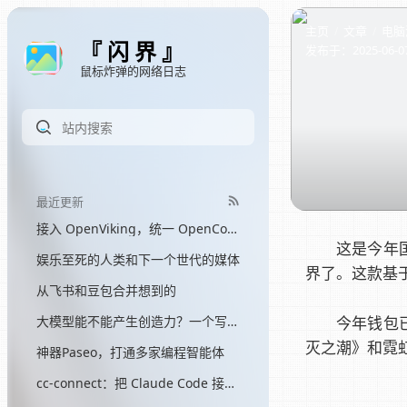
主页
文章
电脑
『 闪 界 』
发布于：
2025-06-0
鼠标炸弹的网络日志
最近更新
接入 OpenViking，统一 OpenCode 和 Hermes 的记忆
这是今年
娱乐至死的人类和下一个世代的媒体
界了。这款基
从飞书和豆包合并想到的
大模型能不能产生创造力？一个写了三个月网文的程序员的答案
今年钱包
灭之潮》和霓
神器Paseo，打通多家编程智能体
cc-connect：把 Claude Code 接入飞书