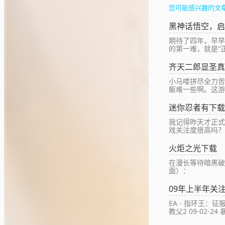
您可能感兴趣的文
黑神话悟空，启
期待了四年，早早
的第一难，就是“
齐天二郎显圣真
小马喽拼尽全力苦
躯难一些啊。这游
试。Steam的自动
迷你忍者有下载
我记得昨天才正式
戏关注度很高吗？
火炬之光下载
在漫长等待暗黑破
面）：
09年上半年关
EA - 指环王：征服者 
教父2 09-02-24 