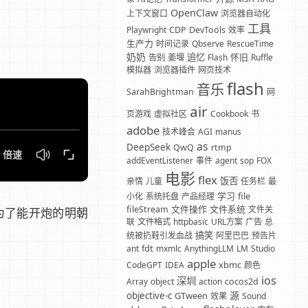
OpenClaw
上下文窗口
浏览器自动化
工具
Playwright
CDP
DevTools
效率
生产力
时间记录
Qbserve
RescueTime
奶奶
追忆
怀旧
告别
姜堰
Flash
Ruffle
模拟器
浏览器插件
网页技术
flash
音乐
SarahBrightman
网
air
页游戏
虚拟社区
Cookbook
书
adobe
技术峰会
AGI
manus
as
DeepSeek
QwQ
rtmp
addEventListener
事件
agent
sop
FOX
电影
flex
饭否
亲情
儿童
任务栏
最
学习
file
小化
系统托盘
产品经理
文件操作
文件系统
fileStream
文件关
为了能开炮的明朝
联
文件格式
httpbasic
URL方案
广告
总
搞笑
统被扔鞋引发血战
阿里巴巴
预告片
fdt
ant
mxmlc
AnythingLLM
LM
Studio
apple
xbmc
CodeGPT
IDEA
颜色
ios
深圳
Array
object
action
cocos2d
源
objective-c
GTween
效果
Sound