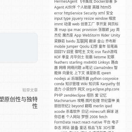
HermesAgent
飞书集成
Docker部署
多
html5
Agent
AI伙伴
个人助理
英雄
xml
error
httpService
Security
安全
input
type
jquery
resize
window
缩放
web
immt
动漫
创意工厂
李开复
网页标
mac
准
map
ipa
provision
张靓颖
jay
周
Unity
杰伦
魔杰座
App
WebStorm
Rider
互联网
梁静茹
baidu
翻译
金山
乔布斯
mobile
Jumper
Qoolu
幻想
童年
铅笔画
囧囧TV
囧星
御宅主
文化
osx
flash游戏
。
KOF
拳皇
月华剑士
街霸
lietome
犯罪
feathers
starling
mx8400
Linksys
路由
器
网络
网络问题
ai笔记
LlamaIndex
智
能体
向量化
上下文
谁是卧底
qwen
nodejs
ai
后端服务器
python
cosyvoice
conda
知识管理
Wiki
知识库
Karpathy
创
造力
小说创作
网文
org.eclipse.php.core
较早文章
PHP
zend4eclipse
塔防
爱
记忆
塑原创性与独特
Machinarium
攻略
图片处理
世纪雷神
美
性
丽创世纪2
beyond
翻唱
merlin
ipad
xcode
杀毒软件
日记
minecraft
麻球
迷
你忍者
个人网站
梦想
2006
fetch
FormData
react
react-native
平台
电子
装备
杂志
网站
童话
极品飞车
3D引擎