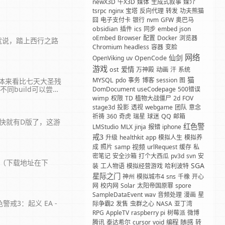
newX3D
牛X3D
媒体
生成式叙事
媒介
tsrpc
nginx
宝塔
反向代理
转发
功夫熊猫
囧
电子支付卡
银行
nvm
GFW
奥巴马
obsidian
插件
ics
同步
embed
json
oEmbed
Browser
配置
Docker
浏览器
就说，踏上西行之路
Chromium
headless
容器
变脸
网络
仙剑
OpenViking
uv
OpenCode
游戏
爱情
ost
万神殿
动画
汗
系统
猫
MYSQL
pdo
事务
博客
session
图
体来看比七天大圣残
build可以尝
DomDocument
useCodepage
500错误
wimp
权限
TD
植物大战僵尸
2d
FOV
stage3d
投影
透视
webgame
团队
意念
祈祷
360
奇虎
瑞星
球迷
QQ
邮箱
快就有D版了，这游
红色警
LMStudio
MLX
jinja
报错
iphone
戒3
升级
healthkit
app
模拟人生
模拟养
视频
成
照片
samp
urlRequest
缓存
私
密笔记
安全沙箱
打个大西瓜
pv3d
svn
安
息（下载地址在下
SGA
装
工人物语
模拟经营游戏
哈利波特
星际之门
神州
模拟城市4
sns
千橡
开心
网
校内网
Solar
太阳帝国原罪
spore
SampleDataEvent
wav
音频处理
漫画
星
-红色警戒3：起义 EA -
际争霸2
发售
虫群之心
NASA
亚丁湾
RPG
AppleTV
raspberry pi
树莓派
微博
随感
腾讯
泰达希尔
cursor
void
编程
转