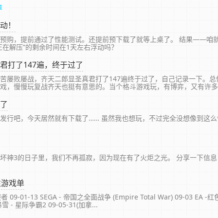
章
动！
预购，提前通过了性能测试。还提前预下载了就等上桌了。 结果——咱
正在解压”的剩余时间在1天左右浮动吗？
君打了147遍，终于过了
苦屡败屡战，齐天二郎显圣真君打了147遍终于过了，自己记录一下。总
戏，慢慢玩复战齐天也挺有意思的。当个格斗游戏玩，有博弈，又有许多不同
录制真挺不错的...
了
发行吧，今天居然就有下载了…… 虽然我也想玩，不过完全没想像到这么
坏神3的日子里，我们不再孤寂，因为现在有了火炬之光。 分享一下信
注游戏单
09-01-13 SEGA - 帝国之全面战争 (Empire Total War) 09-03 EA 
暴雪 - 星际争霸2 09-05-31(加拿...